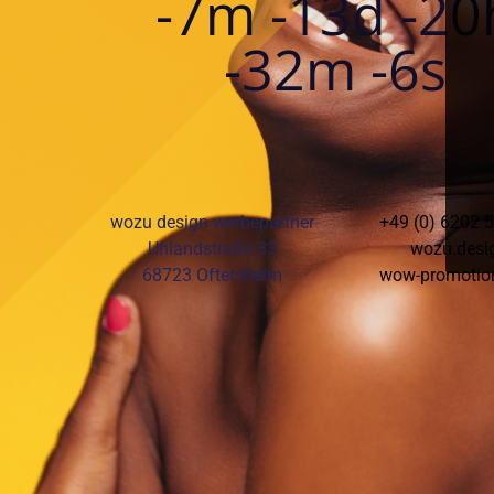
-7m -13d -20
-32m -6s
wozu design werbepartner
+49 (0) 6202 
Uhlandstraße 33
wozu.desi
68723 Oftersheim
wow-promotio