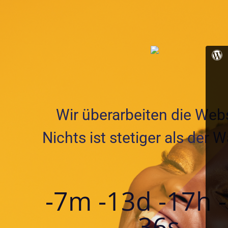
Wir überarbeiten die Webs
Nichts ist stetiger als der 
-7m -13d -17h 
-36s