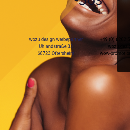
wozu design werbepartner
+49 (0) 6202 
Uhlandstraße 33
wozu.desi
68723 Oftersheim
wow-promotio