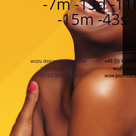
-7m -13d -11
-15m -43s
wozu design werbepartner
+49 (0) 6202 
Uhlandstraße 33
wozu.desi
68723 Oftersheim
wow-promotio