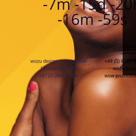
-7m -15d -20
-16m -59s
wozu design werbepartner
+49 (0) 6202 
Uhlandstraße 33
wozu.desi
68723 Oftersheim
wow-promotio