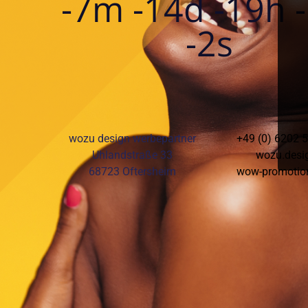
-7m -14d -19h 
-2s
wozu design werbepartner
+49 (0) 6202 
Uhlandstraße 33
wozu.desi
68723 Oftersheim
wow-promotio